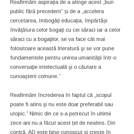
Reafirmăm aspirația de a atinge acest „bun
public fără precedent” și de a „accelera
cercetarea, îmbogăți educația, împărtăși
învăţătura celor bogaţi cu cei săraci iar a celor
săraci cu a bogaţilor, se va face cât mai
folositoare această literatură şi se vor pune
fundamentele pentru unirea umanităţii într-o
conversaţie intelectuală şi o căutare a
cunoaşterii comune.”
Reafirmăm încrederea în faptul că „scopul
poate fi atins şi nu este doar preferabil sau
utopic.” Nimic din ce s-a petrecut în ultimii
zece ani nu a făcut acest țel de neatins. Din
contră, AD este bine cunoscut și crește în