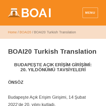
MENU
Budapest Open Access Initiative
Home
/
BOAI20
/
BOAI20 Turkish Translation
BOAI20 Turkish Translation
BUDAPEŞTE AÇIK ERİŞİM GİRİŞİMİ:
20. YILDÖNÜMÜ TAVSİYELERİ
ÖNSÖZ
Budapeşte Açık Erişim Girişimi, 14 Şubat
2022’de 20. yılını kutladı.