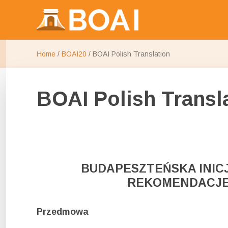
Make research publicly available
Budapest Open Access Initi
Home
/
BOAI20
/
BOAI Polish Translation
BOAI Polish Transl
BUDAPESZTEŃSKA INIC
REKOMENDACJE 
Przedmowa