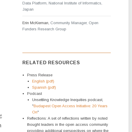
Data Platform, National Institute of Informatics,
Japan
Erin McKiernan,
Community Manager, Open
Funders Research Group
RELATED RESOURCES
Press Release
English (pdf)
Spanish (pdf)
Podcast
Unsettling Knowledge Inequities podcast,
"
Budapest Open Access Initiative: 20 Years
On
"
ć
Reflections: A set of reflections written by noted
thought leaders in the open access community
m
providing additional perspectives on where the