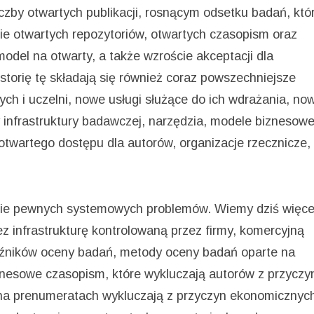
iczby otwartych publikacji, rosnącym odsetku badań, któ
ie otwartych repozytoriów, otwartych czasopism oraz
odel na otwarty, a także wzroście akceptacji dla
istorię tę składają się również coraz powszechniejsze
cych i uczelni, nowe usługi służące do ich wdrażania, no
 infrastruktury badawczej, narzędzia, modele biznesow
twartego dostępu dla autorów, organizacje rzecznicze,
nie pewnych systemowych problemów. Wiemy dziś więce
 infrastrukturę kontrolowaną przez firmy, komercyjną
aźników oceny badań, metody oceny badań oparte na
znesowe czasopism, które wykluczają autorów z przyczy
na prenumeratach wykluczają z przyczyn ekonomicznyc