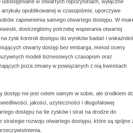
e udostępniane w otwartych repozytoriach, wyłączne
 artykułu opublikowanej w czasopiśmie, uporczywe
osobów zapewnienia samego otwartego dostępu. W miar
 kwestii, dostrzegliśmy potrzebę wspierania otwartej
ej na zysk kontroli dostępu do wyników badań i wskaźnik
antujących otwarty dostęp bez embarga, metod oceny
kluzywnych modeli biznesowych czasopism oraz
zających poza zmiany w powiązanych z nią kwestiach
ty dostęp nie jest celem samym w sobie, ale środkiem d
iedliwości, jakości, użyteczności i długofalowej
tego dostępu na tle zysków i strat na drodze do
e strategie rozwoju otwartego dostępu, które są spójne 
urzeczywistnienia.