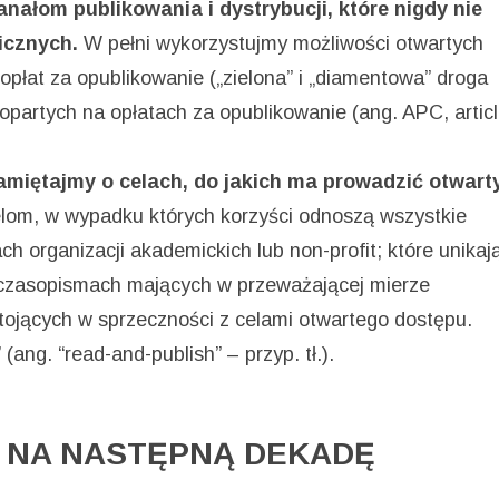
łom publikowania i dystrybucji, które nigdy nie
icznych.
W pełni wykorzystujmy możliwości otwartych
opłat za opublikowanie („zielona” i „diamentowa” droga
partych na opłatach za opublikowanie (ang. APC, artic
pamiętajmy o celach, do jakich ma prowadzić otwart
m, w wypadku których korzyści odnoszą wszystkie
ach organizacji akademickich lub non-profit; które unikaj
 w czasopismach mających w przeważającej mierze
tojących w sprzeczności z celami otwartego dostępu.
ang. “read-and-publish” – przyp. tł.).
NA NASTĘPNĄ DEKADĘ