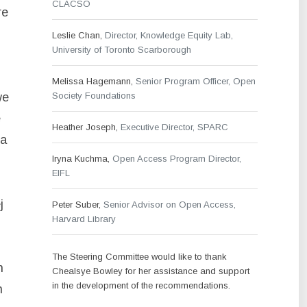
CLACSO
re
Leslie Chan,
Director, Knowledge Equity Lab,
University of Toronto Scarborough
Melissa Hagemann,
Senior Program Officer, Open
we
Society Foundations
e
Heather Joseph,
Executive Director, SPARC
 a
Iryna Kuchma,
Open Access Program Director,
EIFL
j
Peter Suber,
Senior Advisor on Open Access,
Harvard Library
The Steering Committee would like to thank
n
Chealsye Bowley for her assistance and support
in the development of the recommendations.
h