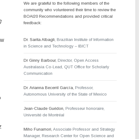
We are grateful to the following members of the
community who volunteered their time to review the
BOAI20 Recommendations and provided critical
ę
feedback:
ów
Dr. Sarita Albagli,
Brazilian Institute of Information
in Science and Technology – IBICT
Dr Ginny Barbour,
Director, Open Access
Australasia Co-Lead, QUT Office for Scholarly
Communication
Dr. Arianna Becerril García,
Professor,
Autonomous University of the State of Mexico
o
Jean-Claude Guédon,
Professeur honoraire,
Université de Montréal
z
Miho Funamori,
Associate Professor and Strategy
Manager, Research Center for Open Science and