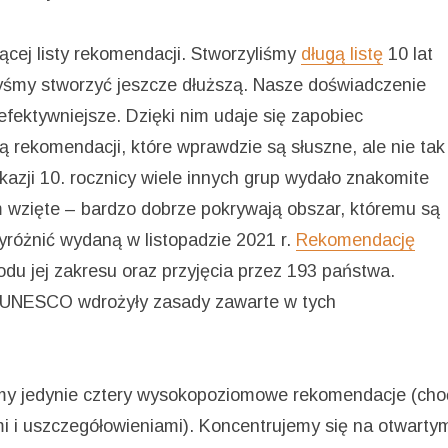
cej listy rekomendacji. Stworzyliśmy
długą listę
10 lat
byśmy stworzyć jeszcze dłuższą. Nasze doświadczenie
efektywniejsze. Dzięki nim udaje się zapobiec
ą rekomendacji, które wprawdzie są słuszne, ale nie tak
okazji 10. rocznicy wiele innych grup wydało znakomite
m wzięte – bardzo dobrze pokrywają obszar, któremu są
różnić wydaną w listopadzie 2021 r.
Rekomendację
odu jej zakresu oraz przyjęcia przez 193 państwa.
o UNESCO wdrożyły zasady zawarte w tych
iamy jedynie cztery wysokopoziomowe rekomendacje (cho
i i uszczegółowieniami). Koncentrujemy się na otwarty